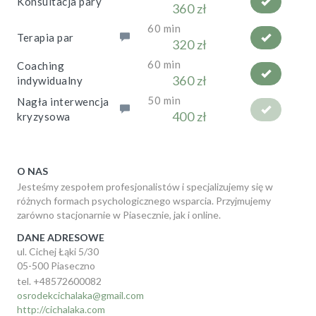
Konsultacja pary
360 zł
60 min
Terapia par
320 zł
60 min
Coaching
360 zł
indywidualny
50 min
Nagła interwencja
400 zł
kryzysowa
O NAS
Jesteśmy zespołem profesjonalistów i specjalizujemy się w
różnych formach psychologicznego wsparcia. Przyjmujemy
zarówno stacjonarnie w Piasecznie, jak i online.
DANE ADRESOWE
ul. Cichej Łąki 5/30
05-500 Piaseczno
tel. +48572600082
osrodekcichalaka@gmail.com
http://cichalaka.com